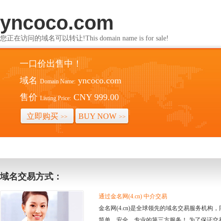
yncoco.com
您正在访问的域名可以转让!This domain name is for sale!
一口价出售中！
域名
yncoco.com
Domain Name:
售价
CNY 999.00
Listing Price:
立即购买
BUY NOW
>>
>>
域名交易方式：
通过金名网(4.cn) 中介交易
金名网(4.cn)是全球领先的域名交易服务机
简单、安全、专业的第三方服务！ 为了保证交