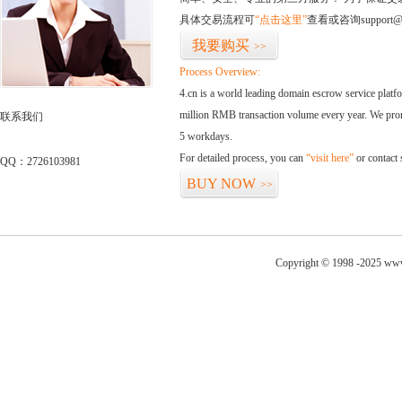
具体交易流程可
“点击这里”
查看或咨询support@
我要购买
>>
Process Overview:
4.cn is a world leading domain escrow service plat
million RMB transaction volume every year. We promi
联系我们
5 workdays.
For detailed process, you can
“visit here”
or contact
QQ：2726103981
BUY NOW
>>
Copyright © 1998 -2025 www